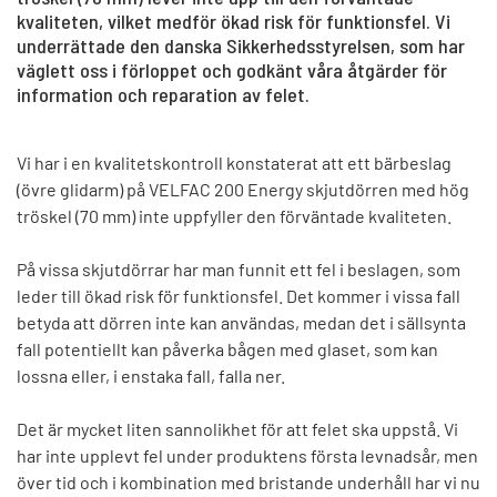
kvaliteten, vilket medför ökad risk för funktionsfel. Vi
underrättade den danska Sikkerhedsstyrelsen, som har
väglett oss i förloppet och godkänt våra åtgärder för
information och reparation av felet.
Vi har i en kvalitetskontroll konstaterat att ett bärbeslag
(övre glidarm) på VELFAC 200 Energy skjutdörren med hög
tröskel (70 mm) inte uppfyller den förväntade kvaliteten.
På vissa skjutdörrar har man funnit ett fel i beslagen, som
leder till ökad risk för funktionsfel. Det kommer i vissa fall
betyda att dörren inte kan användas, medan det i sällsynta
fall potentiellt kan påverka bågen med glaset, som kan
lossna eller, i enstaka fall, falla ner.
Det är mycket liten sannolikhet för att felet ska uppstå. Vi
har inte upplevt fel under produktens första levnadsår, men
över tid och i kombination med bristande underhåll har vi nu