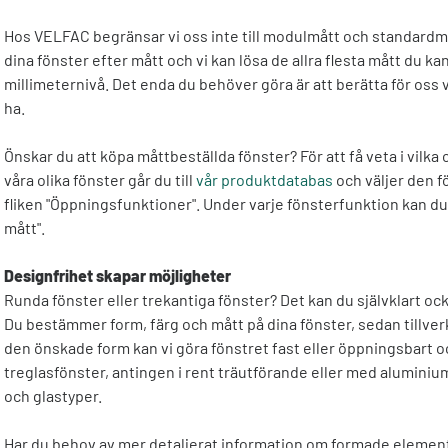
Hos VELFAC begränsar vi oss inte till modulmått och standardmått 
dina fönster efter mått och vi kan lösa de allra flesta mått du ka
millimeternivå. Det enda du behöver göra är att berätta för oss 
ha.
Önskar du att köpa måttbeställda fönster? För att få veta i vilka 
våra olika fönster går du till
vår produktdatabas
och väljer den f
fliken "Öppningsfunktioner". Under varje fönsterfunktion kan 
mått".
Designfrihet skapar möjligheter
Runda fönster eller trekantiga fönster? Det kan du självklart ock
Du bestämmer form,
färg
och mått på dina fönster, sedan tillver
den önskade form kan vi göra fönstret fast eller öppningsbart oc
treglasfönster, antingen i rent träutförande eller med aluminiu
och glastyper.
Har du behov av mer detaljerat information om formade element o