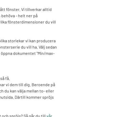
fönster. Vi tillverkar alltid
n behöva - helt ner på
vilka fönsterdimensioner du vill
olika storlekar vi kan producera
önsterserie du vill ha. Välj sedan
du öppna dokumentet "Min/max-
så få.
kar vi dem till dig. Beroende på
h du kan välja mellan to- eller
mutsida. Därtill kommer spröjs
ch spröjs? Så går du till
vår