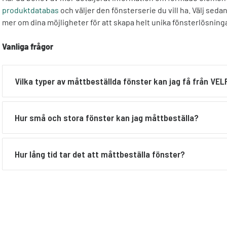
produktdatabas
och väljer den fönsterserie du vill ha. Välj seda
mer om dina möjligheter för att skapa helt unika fönsterlösninga
Vanliga frågor
Vilka typer av måttbeställda fönster kan jag få från VE
Alla fönster och dörrar från VELFAC är måttbeställda, så de
Hur små och stora fönster kan jag måttbeställa?
i vilka fönstertyper du kan välja mellan, när du måttbeställer
öppningsfunktioner och min/max mått under varje produkts
Du kan måttbeställa både riktigt stora och riktigt små fönste
Hur lång tid tar det att måttbeställa fönster?
min/maxhöjder och min/maxbredder för alla fönstermodelle
Glastyp och -vikt är avgörande för max-storlek och generellt 
större än ett fönster som ska gå att öppna. Som utgångspun
Standard leveranstid på fönster och dörrar är ca åtta veckor
fönster från ca. 28cmx28cm och upp till en glasyta på omkr
kan det ta upp till tio-tolv veckor att tillverka och leverera
fönster.