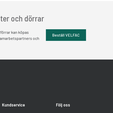
ster och dörrar
förrar kan köpas
Beställ VELFAC
samarbetspartners och
Kundservice
Följ oss