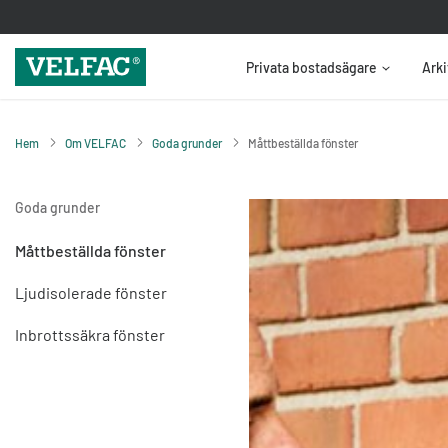
Privata bostadsägare
Arki
Hem
Om VELFAC
Goda grunder
Måttbeställda fönster
Goda grunder
Måttbeställda fönster
Ljudisolerade fönster
Inbrottssäkra fönster